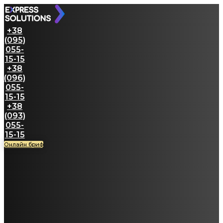
+38
(095)
055-
15-15
+38
(096)
055-
15-15
+38
(093)
055-
15-15
Онлайн бриф