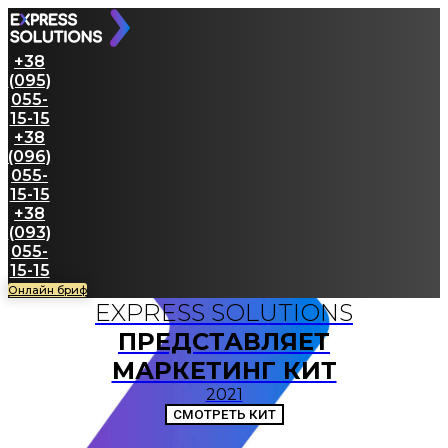
+38
(095)
055-
15-15
+38
(096)
055-
15-15
+38
(093)
055-
15-15
Онлайн бриф
EXPRESS SOLUTIONS
ПРЕДСТАВЛЯЕТ
МАРКЕТИНГ КИТ
2021
СМОТРЕТЬ КИТ